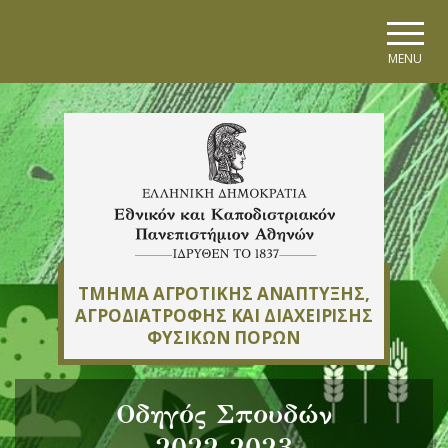
Skip to main navigation
Skip to main content
Skip to page footer
MENU
ΤΜΗΜΑ ΑΓΡΟΤΙΚΗΣ ΑΝΑΠΤΥΞΗΣ,
ΑΓΡΟΔΙΑΤΡΟΦΗΣ ΚΑΙ ΔΙΑΧΕΙΡΙΣΗΣ
ΦΥΣΙΚΩΝ ΠΟΡΩΝ
Οδηγός Σπουδών
2022-2023